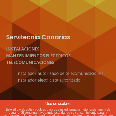
Servitecnia Canarias
INSTALACIONES
MANTENIMIENTOS ELÉCTRICOS
TELECOMUNICACIONES
Instalador autorizado de telecomunicaciones
Instalador electricista autorizado
Actualidad
Uso de cookies
Este sitio web utiliza cookies para que usted tenga la mejor experiencia de
usuario. Si continúa navegando está dando su consentimiento para la
Bienvenido! A tu portal electricista Lanzarote
aceptación de las mencionadas cookies y la aceptación de nuestra
política de