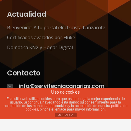
Actualidad
Bienvenido! A tu portal electricista Lanzarote
Certificados avalados por Fluke
Domótica KNX y Hogar Digital
Contacto
info@servitecniacanarias.com
Uso de cookies
+34 676 177 254
Este sitio web utiliza cookies para que usted tenga la mejor experiencia de
usuario. Si continúa navegando está dando su consentimiento para la
aceptación de las mencionadas cookies y la aceptación de nuestra
política de
C. Temisas, 53 35500 Arrecife, Lanzarote – Las
cookies
, pinche el enlace para mayor información.
ACEPTAR
Palmas