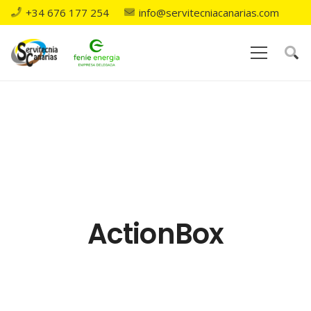
+34 676 177 254
info@servitecniacanarias.com
ActionBox