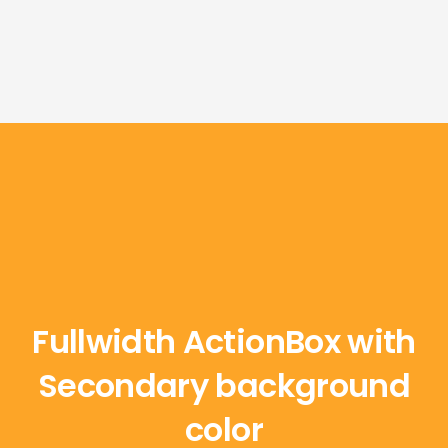
Fullwidth ActionBox with
Secondary background
color